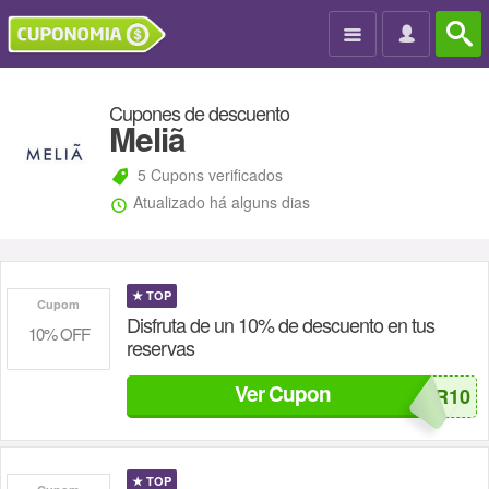

Cupones de descuento
Meliã
5 Cupons verificados
Atualizado há alguns dias
★
TOP
Cupom
Disfruta de un 10% de descuento en tus
10% OFF
reservas
Ver Cupon
LATAMBR10
★
TOP