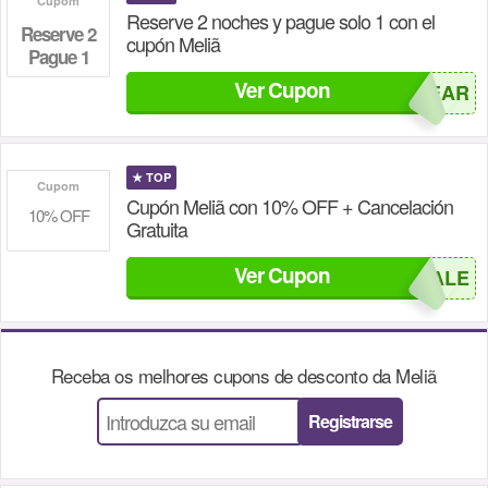
Cupom
Reserve 2 noches y pague solo 1 con el
Reserve 2
cupón Meliã
Pague 1
Ver Cupon
FIRSTYEAR
★
TOP
Cupom
Cupón Meliã con 10% OFF + Cancelación
10% OFF
Gratuita
Ver Cupon
CYBERSALE
Receba os melhores cupons de desconto da
Meliã
Registrarse