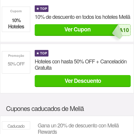
★
TOP
Cupom
10% de descuento en todos los hoteles Meliã
10%
Hoteles
Ver Cupon
0393-MELIA10
★
TOP
Promoção
Hoteles con hasta 50% OFF + Cancelación
50% OFF
Gratuita
Ver Descuento
Cupones caducados de Meliã
Gana un 20% de descuento con Meliã
Caducado
Rewards