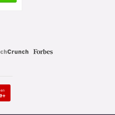
 en
e+