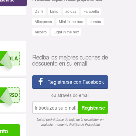
Dafiti
Linio
adidas
Falabella
Aliexpress
Mini in the box
Jumbo
Alkosto
Light in the box
Reciba los mejores cupones de
CHOOLA
descuento en su email
Registrarse con
Facebook
MSSD
ou através do email
Registrarse
Usted podrá darse de baja de la newsletter en
cualquier momento
Política de Privacidad
nto