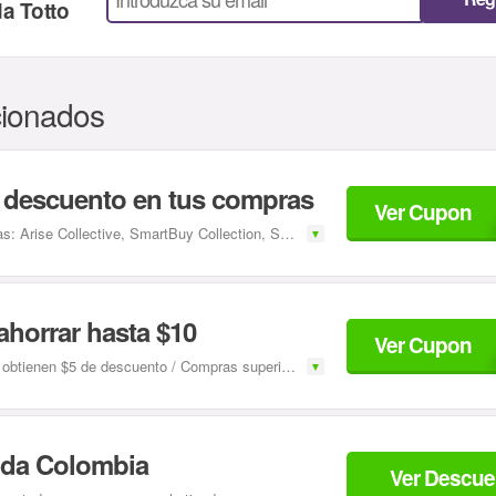
da
Totto
cionados
e descuento en tus compras
Ver Cupon
BACKTOS
ctive, SmartBuy Collection, SmartBuy Kids, SmartBuy Readers, LMNT.
ahorrar hasta $10
Ver Cupon
e descuento / Compras superiores a $89 obtienen $10 de descuento.
toda Colombia
Ver Descue