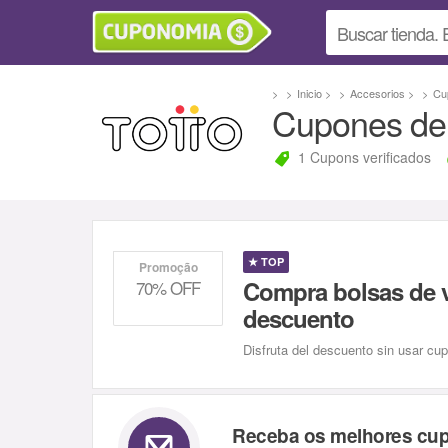
Inicio
Accesorios
Cu
Cupones de
1 Cupons verificados
★
TOP
Promoção
Compra bolsas de v
70% OFF
descuento
Disfruta del descuento sin usar cup
Receba os melhores cu