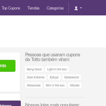
Top Cupons
Tiendas
Categorías
Pessoas que usaram cupons
da Totto também viram:
nto
Bang Good
Light in the box
Deal Extreme
Estuyo
Gafasworld
Aliexpress
Mini in the box
Alkosto
Nossas lojas mais populares:
strarse