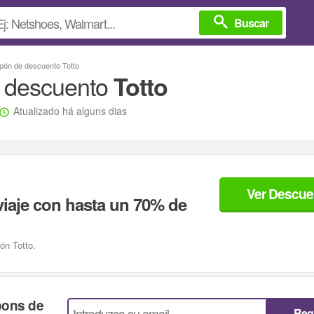
Buscar
pón de descuento Totto
 descuento
Totto
Atualizado há alguns dias
Ver Descue
iaje con hasta un 70% de
ón Totto.
pons de
Regi